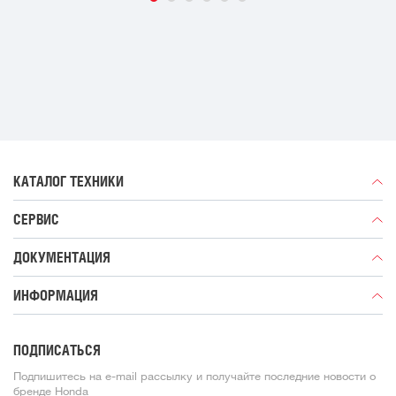
КАТАЛОГ ТЕХНИКИ
Генераторы
СЕРВИС
Газонокосилки
Дилеры
Мотопомпы
ДОКУМЕНТАЦИЯ
Гарантия
Аккумуляторная техника
Брошюры
ИНФОРМАЦИЯ
Руководства
Новости
Статьи
ПОДПИСАТЬСЯ
Дилеры
Подпишитесь на e-mail рассылку и получайте последние новости о
Обратная связь
бренде Honda